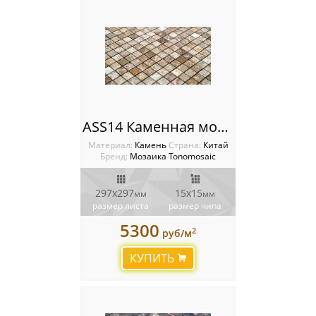
ASS14 Каменная мозаика Tonomosaic
Материал:
Камень
Cтрана:
Китай
Бренд:
Мозаика Tonomosaic
297х297
15х15
мм
мм
размер листа
размер чипа
5300
2
руб/м
КУПИТЬ