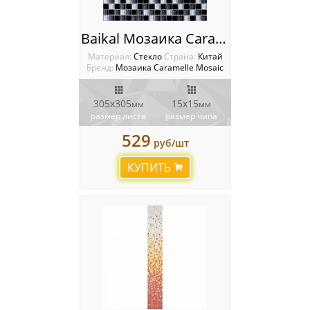
Baikal Мозаика Caramelle mosaic
Материал:
Стекло
Cтрана:
Китай
Бренд:
Мозаика Caramelle Mosaic
305х305
15x15
мм
мм
размер листа
размер чипа
529
руб/шт
КУПИТЬ