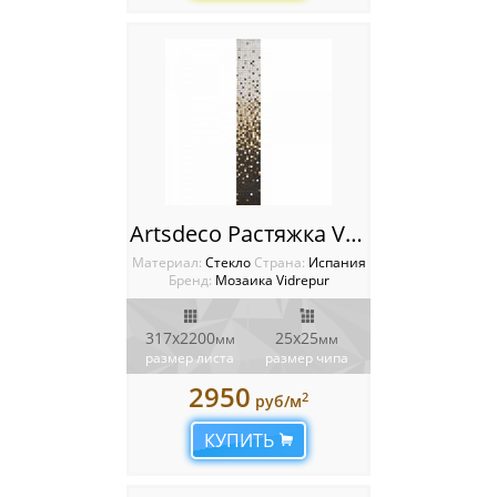
Artsdeco Растяжка Vidrepur
Материал:
Стекло
Cтрана:
Испания
Бренд:
Мозаика Vidrepur
317x2200
25x25
мм
мм
размер листа
размер чипа
2950
2
руб/м
КУПИТЬ