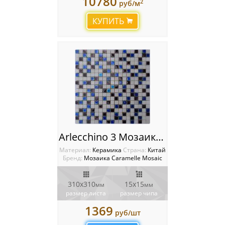
10780
2
руб/м
КУПИТЬ
Arlecchino 3 Мозаика Caramelle mosaic
Материал:
Керамика
Cтрана:
Китай
Бренд:
Мозаика Caramelle Mosaic
310х310
15x15
мм
мм
размер листа
размер чипа
1369
руб/шт