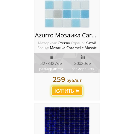
Azurro Мозаика Caramelle mosaic Sabbia
Материал:
Стекло
Cтрана:
Китай
Бренд:
Мозаика Caramelle Mosaic
327х327
20х20
мм
мм
размер листа
размер чипа
259
руб/шт
КУПИТЬ