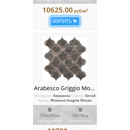
10625.00
2
руб/м
КУПИТЬ
Arabesco Griggio Мозаика Imagine
Материал:
Керамика
Cтрана:
Китай
Бренд:
Мозаика Imagine Mosaic
255x245
70x78
мм
мм
размер листа
размер чипа