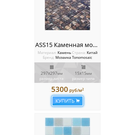
ASS15 Каменная мозаика Tonomosaic
Материал:
Камень
Cтрана:
Китай
Бренд:
Мозаика Tonomosaic
297х297
15х15
мм
мм
размер листа
размер чипа
5300
2
руб/м
КУПИТЬ