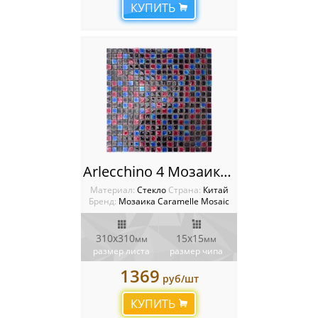
КУПИТЬ
Arlecchino 4 Мозаика Caramelle mosaic
Материал:
Стекло
Cтрана:
Китай
Бренд:
Мозаика Caramelle Mosaic
310х310
15х15
мм
мм
размер листа
размер чипа
1369
руб/шт
КУПИТЬ