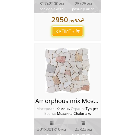
317x2200
25x25
мм
мм
размер листа
размер чипа
2950
2
руб/м
КУПИТЬ
Amorphous mix Мозаика Chakmaks
Материал:
Камень
Cтрана:
Турция
Бренд:
Мозаика Chakmaks
301х301х10
23х23
мм
мм
размер листа
размер чипа