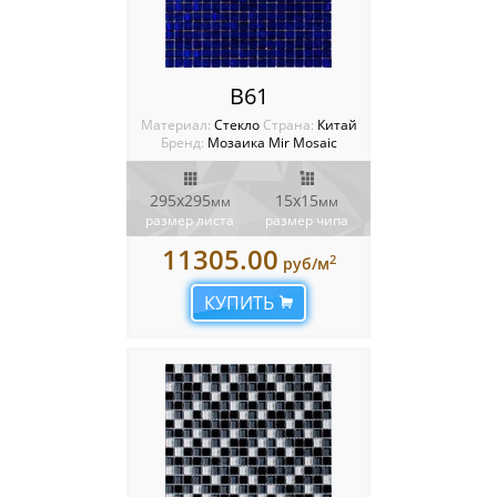
B61
Материал:
Стекло
Cтрана:
Китай
Бренд:
Мозаика Mir Mosaic
295х295
15х15
мм
мм
размер листа
размер чипа
11305.00
2
руб/м
КУПИТЬ