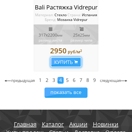
Bali Растяжка Vidrepur
Материал:
Стекло
Cтрана:
Испания
Бренд:
Мозаика Vidrepur
317x2200
25x25
мм
мм
размер листа
размер чипа
2950
2
руб/м
КУПИТЬ
1
2
3
4
5
6
7
8
9
предыдущая
следующая
показать все
Главная
Каталог
Акции
Новинки