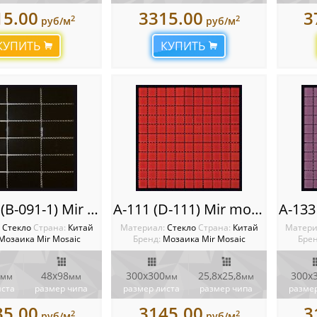
15.00
3315.00
3
2
2
руб/м
руб/м
КУПИТЬ
КУПИТЬ
A-091-1 (B-091-1) Mir mosaic
A-111 (D-111) Mir mosaic
:
Стекло
Cтрана:
Китай
Материал:
Стекло
Cтрана:
Китай
Матери
Мозаика Mir Mosaic
Бренд:
Мозаика Mir Mosaic
Брен
48х98
300x300
25,8х25,8
300x
мм
мм
мм
мм
иста
размер чипа
размер листа
размер чипа
размер
35.00
3145.00
3
2
2
руб/м
руб/м