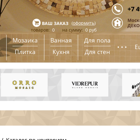
+7 4
Моск
(
оформить
)
ВАШ ЗАКАЗ
ДЕКОР
товаров:
0
на сумму:
0
руб
Мозаика
Ванная
Для пола
...
Е
Плитка
Кухня
Для стен