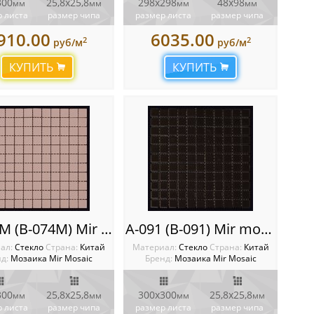
300
25,8х25,8
298x298
48х98
мм
мм
мм
мм
 листа
размер чипа
размер листа
размер чипа
910.00
6035.00
2
2
руб/м
руб/м
КУПИТЬ
КУПИТЬ
A-074M (B-074M) Mir mosaic
A-091 (B-091) Mir mosaic
ал:
Стекло
Cтрана:
Китай
Материал:
Стекло
Cтрана:
Китай
д:
Мозаика Mir Mosaic
Бренд:
Мозаика Mir Mosaic
300
25,8х25,8
300x300
25,8х25,8
мм
мм
мм
мм
 листа
размер чипа
размер листа
размер чипа