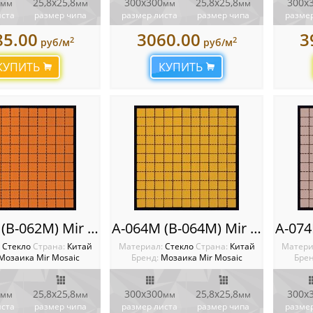
25,8х25,8
300x300
25,8х25,8
300x
мм
мм
мм
мм
иста
размер чипа
размер листа
размер чипа
размер
85.00
3060.00
3
2
2
руб/м
руб/м
КУПИТЬ
КУПИТЬ
A-062M (B-062M) Mir mosaic
A-064M (B-064M) Mir mosaic
:
Стекло
Cтрана:
Китай
Материал:
Стекло
Cтрана:
Китай
Матери
Мозаика Mir Mosaic
Бренд:
Мозаика Mir Mosaic
Брен
25,8х25,8
300x300
25,8х25,8
300x
мм
мм
мм
мм
иста
размер чипа
размер листа
размер чипа
размер