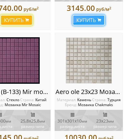
740.00
3145.00
2
2
руб/м
руб/м
КУПИТЬ
КУПИТЬ
A-133 (B-133) Mir mosaic
Aero ole 23x23 Мозаика Chakmaks
ал:
Стекло
Cтрана:
Китай
Материал:
Камень
Cтрана:
Турция
д:
Мозаика Mir Mosaic
Бренд:
Мозаика Chakmaks
300
25,8х25,8
301х301х10
23х23
мм
мм
мм
мм
 листа
размер чипа
размер листа
размер чипа
145.00
10030.00
2
2
руб/м
руб/м