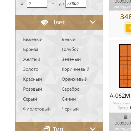
-
300x300
oт
до
размер л
34
Цвет
Бежевый
Белый
Бронза
Голубой
Жёлтый
Зеленый
Золото
Коричневый
Красный
Оранжевый
Розовый
Серебро
Серый
Синий
Материал
Бренд:
Фиолетовый
Черный
300x300
Тип
размер л