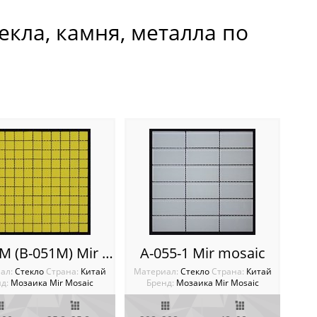
екла, камня, металла по
A-051M (B-051M) Mir mosaic
A-055-1 Mir mosaic
ал:
Стекло
Cтрана:
Китай
Материал:
Стекло
Cтрана:
Китай
д:
Мозаика Mir Mosaic
Бренд:
Мозаика Mir Mosaic