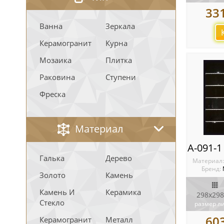
33
Ванна
Зеркала
Керамогранит
Курна
Мозаика
Плитка
Раковина
Ступени
Фреска
Материал
Галька
Дерево
Материал
Бренд:
Золото
Камень
Камень И
Керамика
298x298
Стекло
размер л
60
Керамогранит
Металл