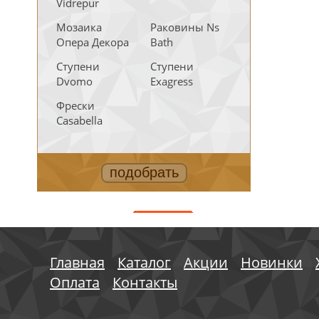
Vidrepur
Мозаика
Раковины Ns
Опера Декора
Bath
Ступени
Ступени
Dvomo
Exagress
Фрески
Casabella
АКЦИИ
Главная
Каталог
Акции
Новинки
Оплата
Контакты