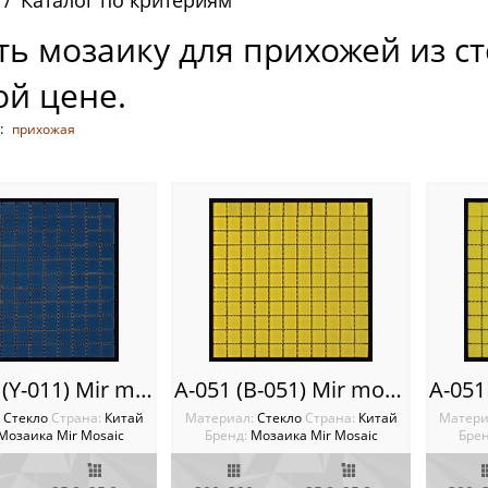
Каталог по критериям
ть мозаику для прихожей из ст
ой цене.
:
прихожая
A-011M (Y-011) Mir mosaic
A-051 (B-051) Mir mosaic
:
Стекло
Cтрана:
Китай
Материал:
Стекло
Cтрана:
Китай
Матери
Мозаика Mir Mosaic
Бренд:
Мозаика Mir Mosaic
Брен