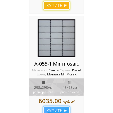
КУПИТЬ
A-055-1 Mir mosaic
Материал:
Стекло
Cтрана:
Китай
Бренд:
Мозаика Mir Mosaic
298x298
48х98
мм
мм
размер листа
размер чипа
6035.00
2
руб/м
КУПИТЬ