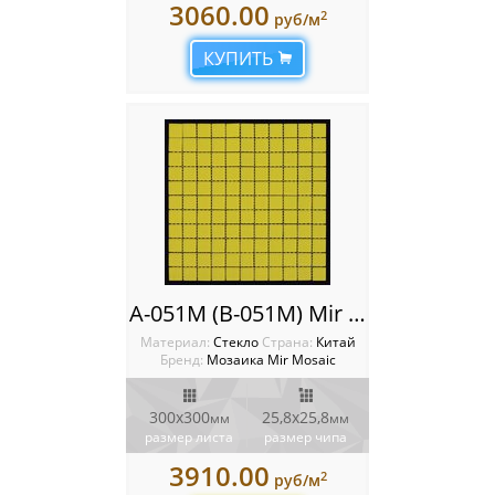
3060.00
2
руб/м
КУПИТЬ
A-051M (B-051M) Mir mosaic
Материал:
Стекло
Cтрана:
Китай
Бренд:
Мозаика Mir Mosaic
300x300
25,8х25,8
мм
мм
размер листа
размер чипа
3910.00
2
руб/м