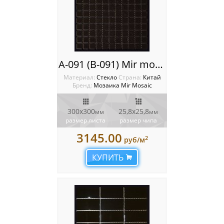
A-091 (B-091) Mir mosaic
Материал:
Стекло
Cтрана:
Китай
Бренд:
Мозаика Mir Mosaic
300x300
25,8х25,8
мм
мм
размер листа
размер чипа
3145.00
2
руб/м
КУПИТЬ