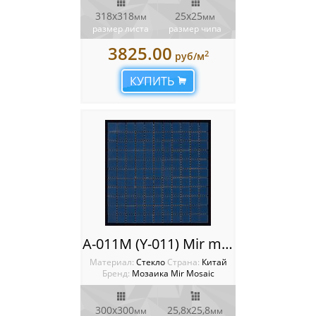
318x318
25х25
мм
мм
размер листа
размер чипа
3825.00
2
руб/м
КУПИТЬ
A-011M (Y-011) Mir mosaic
Материал:
Стекло
Cтрана:
Китай
Бренд:
Мозаика Mir Mosaic
300x300
25,8х25,8
мм
мм