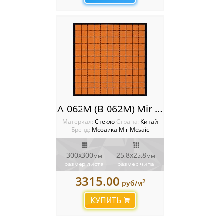
A-062M (B-062M) Mir mosaic
Материал:
Стекло
Cтрана:
Китай
Бренд:
Мозаика Mir Mosaic
300x300
25,8х25,8
мм
мм
размер листа
размер чипа
3315.00
2
руб/м
КУПИТЬ