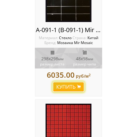
A-091-1 (B-091-1) Mir mosaic
Материал:
Стекло
Cтрана:
Китай
Бренд:
Мозаика Mir Mosaic
298x298
48х98
мм
мм
размер листа
размер чипа
6035.00
2
руб/м
КУПИТЬ