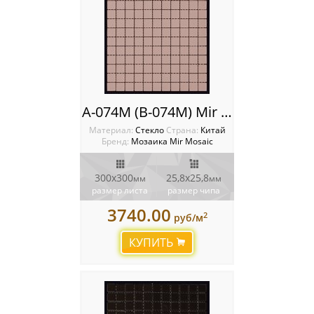
A-074M (B-074M) Mir mosaic
Материал:
Стекло
Cтрана:
Китай
Бренд:
Мозаика Mir Mosaic
300x300
25,8х25,8
мм
мм
размер листа
размер чипа
3740.00
2
руб/м
КУПИТЬ