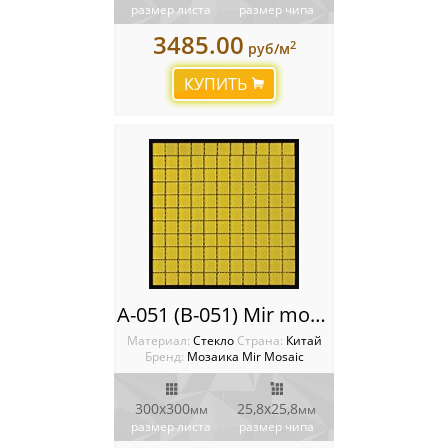
размер листа
размер чипа
3485.00
2
руб/м
КУПИТЬ
A-051 (B-051) Mir mosaic
Материал:
Стекло
Cтрана:
Китай
Бренд:
Мозаика Mir Mosaic
300x300
25,8х25,8
мм
мм
размер листа
размер чипа