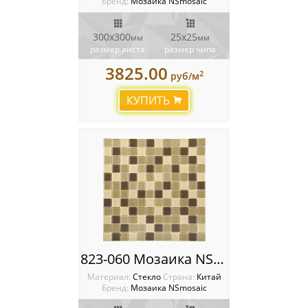
Бренд:
Мозаика NSmosaic
300x300
25х25
мм
мм
размер листа
размер чипа
3825.00
2
руб/м
КУПИТЬ
823-060 Мозаика NSmosaic
Материал:
Стекло
Cтрана:
Китай
Бренд:
Мозаика NSmosaic