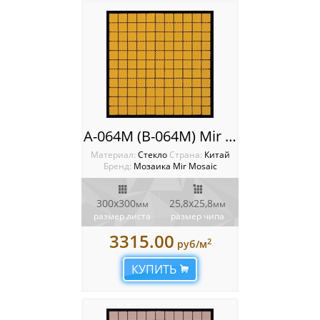
A-064M (B-064M) Mir mosaic
Материал:
Стекло
Cтрана:
Китай
Бренд:
Мозаика Mir Mosaic
300x300
25,8х25,8
мм
мм
размер листа
размер чипа
3315.00
2
руб/м
КУПИТЬ