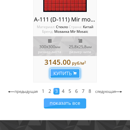
A-111 (D-111) Mir mosaic
Материал:
Стекло
Cтрана:
Китай
Бренд:
Мозаика Mir Mosaic
300x300
25,8х25,8
мм
мм
размер листа
размер чипа
3145.00
2
руб/м
КУПИТЬ
1
2
3
4
5
6
7
8
предыдущая
следующая
показать все