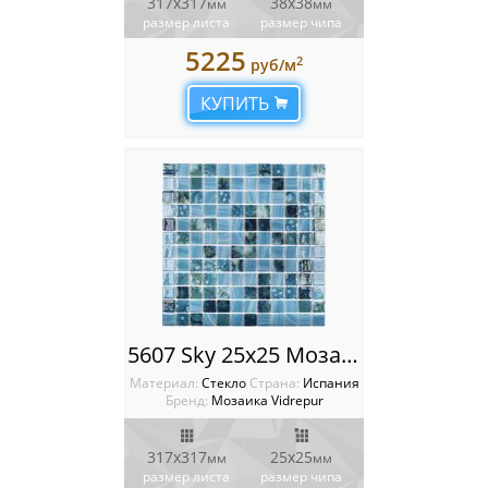
317х317
38х38
мм
мм
размер листа
размер чипа
5225
2
руб/м
КУПИТЬ
5607 Sky 25x25 Мозаика Vidrepur Nature
Материал:
Стекло
Cтрана:
Испания
Бренд:
Мозаика Vidrepur
317х317
25х25
мм
мм
размер листа
размер чипа