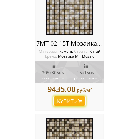
7MT-02-15T Мозаика Mir mosaic
Материал:
Камень
Cтрана:
Китай
Бренд:
Мозаика Mir Mosaic
305x305
15х15
мм
мм
размер листа
размер чипа
9435.00
2
руб/м
КУПИТЬ