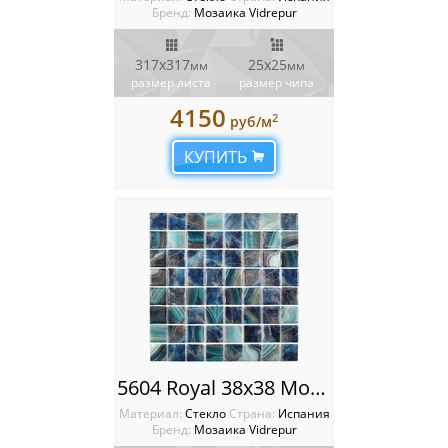
Бренд:
Мозаика Vidrepur
317х317
25x25
мм
мм
размер листа
размер чипа
4150
2
руб/м
КУПИТЬ
5604 Royal 38x38 Мозаика Vidrepur Nature
Материал:
Стекло
Cтрана:
Испания
Бренд:
Мозаика Vidrepur