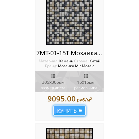
7MT-01-15T Мозаика Mir mosaic
Материал:
Камень
Cтрана:
Китай
Бренд:
Мозаика Mir Mosaic
305x305
15х15
мм
мм
размер листа
размер чипа
9095.00
2
руб/м
КУПИТЬ