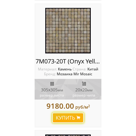
7M073-20T (Onyx Yellow) Мозаика Mir Mosaic
Материал:
Камень
Cтрана:
Китай
Бренд:
Мозаика Mir Mosaic
305x305
20х20
мм
мм
размер листа
размер чипа
9180.00
2
руб/м
КУПИТЬ