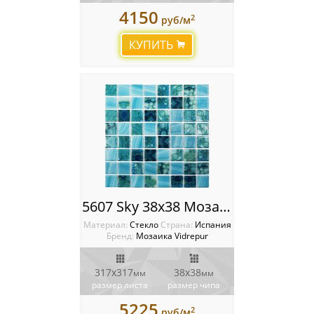
4150
2
руб/м
КУПИТЬ
5607 Sky 38x38 Мозаика Vidrepur Nature
Материал:
Стекло
Cтрана:
Испания
Бренд:
Мозаика Vidrepur
317х317
38х38
мм
мм
размер листа
размер чипа
5225
2
руб/м