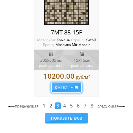
7MT-88-15P
Материал:
Камень
Cтрана:
Китай
Бренд:
Мозаика Mir Mosaic
305x305
15х15
мм
мм
размер листа
размер чипа
10200.00
2
руб/м
КУПИТЬ
1
2
3
4
5
6
7
8
предыдущая
следующая
показать все