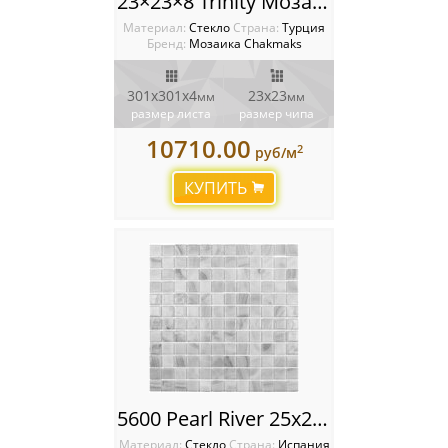
23×23×8 Trinity Мозаика Chakmaks
Материал:
Стекло
Cтрана:
Турция
Бренд:
Мозаика Chakmaks
301х301х4
23х23
мм
мм
размер листа
размер чипа
10710.00
2
руб/м
КУПИТЬ
5600 Pearl River 25x25 Мозаика Vidrepur Nature
Материал:
Стекло
Cтрана:
Испания