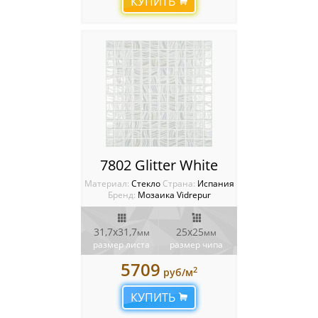
КУПИТЬ
7802 Glitter White
Материал:
Стекло
Cтрана:
Испания
Бренд:
Мозаика Vidrepur
31,7x31,7
25х25
мм
мм
размер листа
размер чипа
5709
2
руб/м
КУПИТЬ