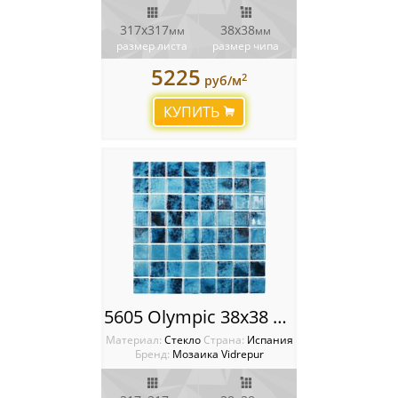
317х317
38х38
мм
мм
размер листа
размер чипа
5225
2
руб/м
КУПИТЬ
5605 Olympic 38x38 Мозаика Vidrepur Nature
Материал:
Стекло
Cтрана:
Испания
Бренд:
Мозаика Vidrepur