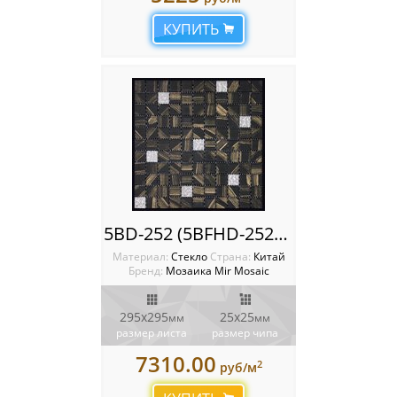
КУПИТЬ
5BD-252 (5BFHD-2522A)
Материал:
Стекло
Cтрана:
Китай
Бренд:
Мозаика Mir Mosaic
295x295
25х25
мм
мм
размер листа
размер чипа
7310.00
2
руб/м