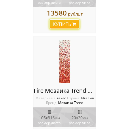
размер листа
размер чипа
13580
руб/шт
КУПИТЬ
Fire Мозаика Trend Растяжки (Shading Blend)
Материал:
Стекло
Cтрана:
Италия
Бренд:
Мозаика Trend
105x316
20x20
мм
мм
размер листа
размер чипа