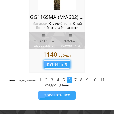
GG116SMA (MV-602) Растяжка Primacolore
Материал:
Стекло
Cтрана:
Китай
Бренд:
Мозаика Primacolore
305х2135
20х20
мм
мм
размер листа
размер чипа
1140
руб/шт
КУПИТЬ
1
2
3
4
5
6
7
8
9
10
11
предыдущая
следующая
показать все