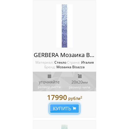
GERBERA Мозаика Bisazza SHADING BLENDS 20
Материал:
Стекло
Cтрана:
Италия
Бренд:
Мозаика Bisazza
уточняйте
20x20
мм
размер листа
размер чипа
17990
2
руб/м
КУПИТЬ