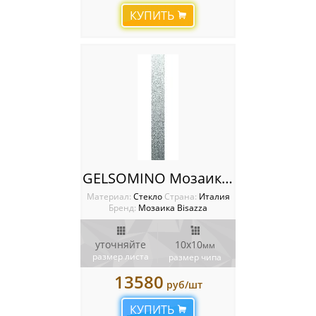
КУПИТЬ
GELSOMINO Мозаика Bisazza SHADING BLENDS 10
Материал:
Стекло
Cтрана:
Италия
Бренд:
Мозаика Bisazza
уточняйте
10x10
мм
размер листа
размер чипа
13580
руб/шт
КУПИТЬ