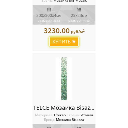
Бренд:
Мозаика Mir Mosaic
300х300х4
23х23
мм
мм
размер листа
размер чипа
3230.00
2
руб/м
КУПИТЬ
FELCE Мозаика Bisazza SHADING BLENDS 20
Материал:
Стекло
Cтрана:
Италия
Бренд:
Мозаика Bisazza