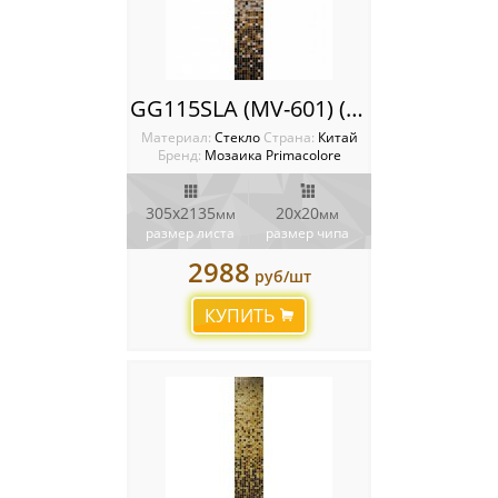
GG115SLA (MV-601) (7pcs.Mesh) Растяжка Primacolore
Материал:
Стекло
Cтрана:
Китай
Бренд:
Мозаика Primacolore
305х2135
20х20
мм
мм
размер листа
размер чипа
2988
руб/шт
КУПИТЬ