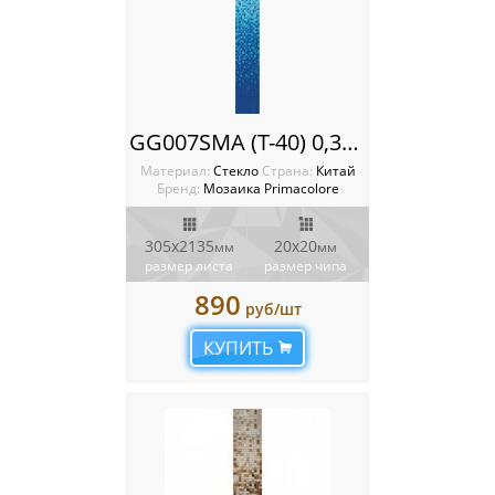
GG007SMA (Т-40) 0,305х2,135 (7pcs.Mesh) Растяжка Primacolore
Материал:
Стекло
Cтрана:
Китай
Бренд:
Мозаика Primacolore
305х2135
20х20
мм
мм
размер листа
размер чипа
890
руб/шт
КУПИТЬ