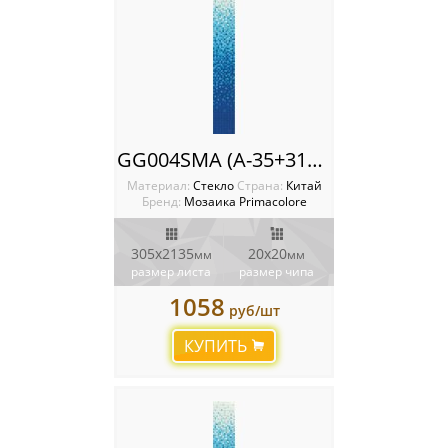
GG004SMA (А-35+31+32+33+30+11) Растяжка Primacolore
Материал:
Стекло
Cтрана:
Китай
Бренд:
Мозаика Primacolore
305х2135
20х20
мм
мм
размер листа
размер чипа
1058
руб/шт
КУПИТЬ