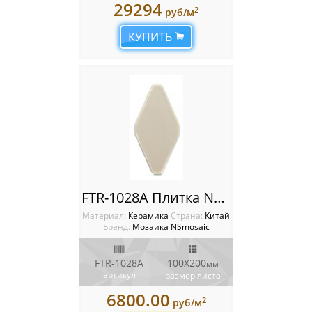
29294
2
руб/м
КУПИТЬ
FTR-1028A Плитка NSmosaic
Материал:
Керамика
Cтрана:
Китай
Бренд:
Мозаика NSmosaic
FTR-1028A
100X200
мм
артикул
размер листа
6800.00
2
руб/м