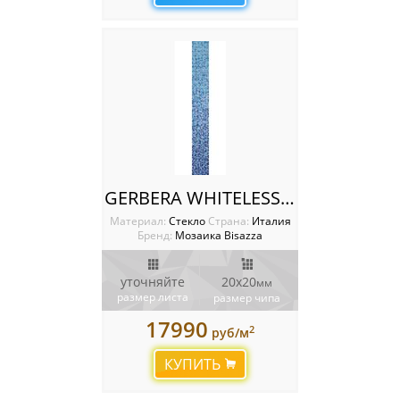
GERBERA WHITELESS Мозаика Bisazza SHADING BLENDS 20
Материал:
Стекло
Cтрана:
Италия
Бренд:
Мозаика Bisazza
уточняйте
20x20
мм
размер листа
размер чипа
17990
2
руб/м
КУПИТЬ