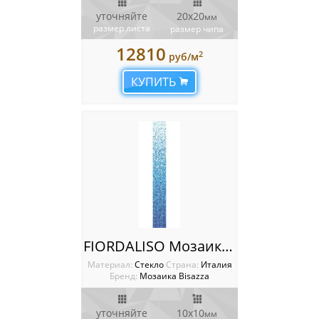
уточняйте
20x20
мм
размер листа
размер чипа
12810
2
руб/м
КУПИТЬ
FIORDALISO Мозаика Bisazza SHADING BLENDS 10
Материал:
Стекло
Cтрана:
Италия
Бренд:
Мозаика Bisazza
уточняйте
10x10
мм