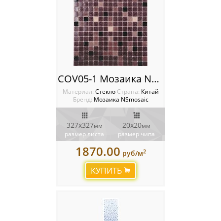
COV05-1 Мозаика NSmosaic
Материал:
Стекло
Cтрана:
Китай
Бренд:
Мозаика NSmosaic
327x327
20х20
мм
мм
размер листа
размер чипа
1870.00
2
руб/м
КУПИТЬ