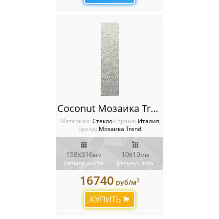
Coconut Мозаика Trend Растяжки (Shading Blend)
Материал:
Стекло
Cтрана:
Италия
Бренд:
Мозаика Trend
158x316
10x10
мм
мм
размер листа
размер чипа
16740
2
руб/м
КУПИТЬ