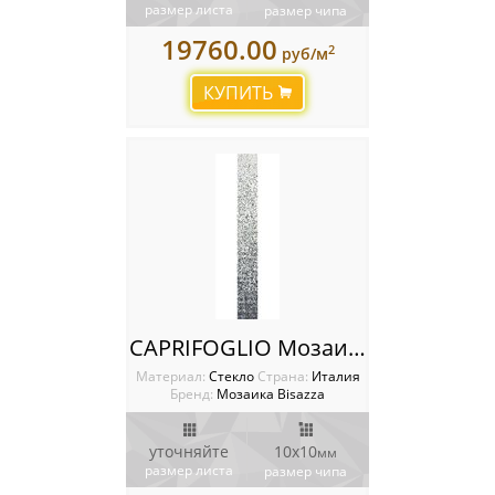
размер листа
размер чипа
19760.00
2
руб/м
КУПИТЬ
CAPRIFOGLIO Мозаика Bisazza SHADING BLENDS 10
Материал:
Стекло
Cтрана:
Италия
Бренд:
Мозаика Bisazza
уточняйте
10x10
мм
размер листа
размер чипа