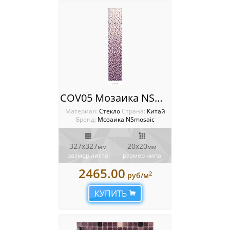
COV05 Мозаика NSmosaic
Материал:
Стекло
Cтрана:
Китай
Бренд:
Мозаика NSmosaic
327x327
20х20
мм
мм
размер листа
размер чипа
2465.00
2
руб/м
КУПИТЬ