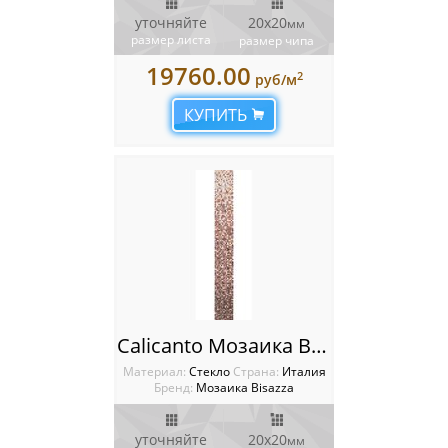
уточняйте
20x20
мм
размер листа
размер чипа
19760.00
2
руб/м
КУПИТЬ
Calicanto Мозаика Bisazza Shading bends 20
Материал:
Стекло
Cтрана:
Италия
Бренд:
Мозаика Bisazza
уточняйте
20x20
мм