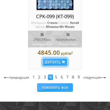
CPK-099 (KT-099)
Материал:
Стекло
Cтрана:
Китай
Бренд:
Мозаика Mir Mosaic
290x290
произвольной формы
мм
мм
размер листа
размер чипа
4845.00
2
руб/м
КУПИТЬ
1
2
3
4
5
6
7
8
9
предыдущая
следующая
показать все