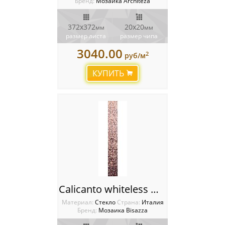
Бренд:
Мозаика Architeza
372х372
20х20
мм
мм
размер листа
размер чипа
3040.00
2
руб/м
КУПИТЬ
Calicanto whiteless Мозаика Bisazza Shading bends 20
Материал:
Стекло
Cтрана:
Италия
Бренд:
Мозаика Bisazza