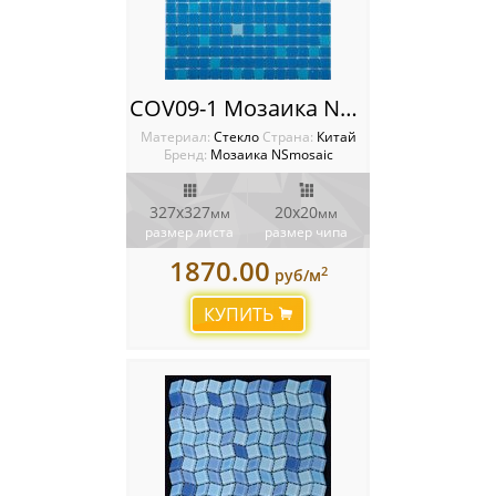
COV09-1 Мозаика NSmosaic
Материал:
Стекло
Cтрана:
Китай
Бренд:
Мозаика NSmosaic
327x327
20х20
мм
мм
размер листа
размер чипа
1870.00
2
руб/м
КУПИТЬ