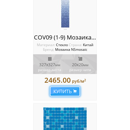
COV09 (1-9) Мозаика NSmosaic
Материал:
Стекло
Cтрана:
Китай
Бренд:
Мозаика NSmosaic
327x327
20х20
мм
мм
размер листа
размер чипа
2465.00
2
руб/м
КУПИТЬ