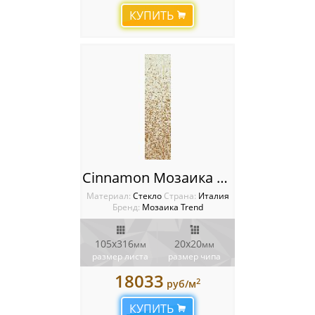
КУПИТЬ
Cinnamon Мозаика Trend Растяжки (Shading Blend)
Материал:
Стекло
Cтрана:
Италия
Бренд:
Мозаика Trend
105x316
20x20
мм
мм
размер листа
размер чипа
18033
2
руб/м
КУПИТЬ