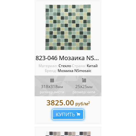
823-046 Мозаика NSmosaic
Материал:
Стекло
Cтрана:
Китай
Бренд:
Мозаика NSmosaic
318x318
25х25
мм
мм
размер листа
размер чипа
3825.00
2
руб/м
КУПИТЬ