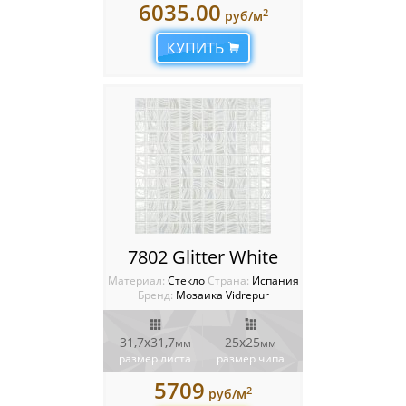
6035.00
2
руб/м
КУПИТЬ
7802 Glitter White
Материал:
Стекло
Cтрана:
Испания
Бренд:
Мозаика Vidrepur
31,7x31,7
25х25
мм
мм
размер листа
размер чипа
5709
2
руб/м