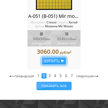
A-051 (B-051) Mir mosaic
Материал:
Стекло
Cтрана:
Китай
Бренд:
Мозаика Mir Mosaic
300x300
25,8х25,8
мм
мм
размер листа
размер чипа
3060.00
2
руб/м
КУПИТЬ
1
2
3
4
5
6
7
предыдущая
следующая
показать все