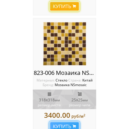
КУПИТЬ
823-006 Мозаика NSmosaic
Материал:
Стекло
Cтрана:
Китай
Бренд:
Мозаика NSmosaic
318x318
25х25
мм
мм
размер листа
размер чипа
3400.00
2
руб/м
КУПИТЬ