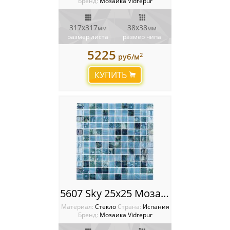
Бренд:
Мозаика Vidrepur
317х317
38х38
мм
мм
размер листа
размер чипа
5225
2
руб/м
КУПИТЬ
5607 Sky 25x25 Мозаика Vidrepur Nature
Материал:
Стекло
Cтрана:
Испания
Бренд:
Мозаика Vidrepur