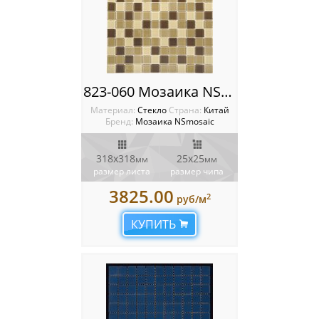
823-060 Мозаика NSmosaic
Материал:
Стекло
Cтрана:
Китай
Бренд:
Мозаика NSmosaic
318x318
25х25
мм
мм
размер листа
размер чипа
3825.00
2
руб/м
КУПИТЬ