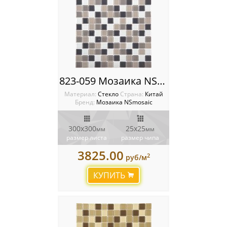
823-059 Мозаика NSmosaic
Материал:
Стекло
Cтрана:
Китай
Бренд:
Мозаика NSmosaic
300x300
25х25
мм
мм
размер листа
размер чипа
3825.00
2
руб/м
КУПИТЬ