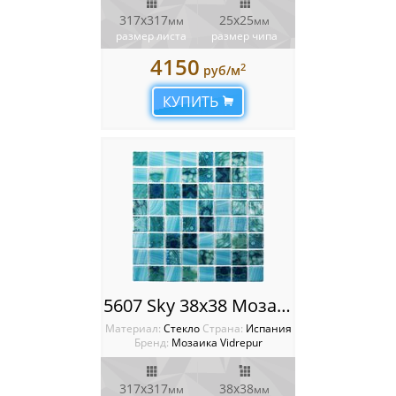
317х317
25х25
мм
мм
размер листа
размер чипа
4150
2
руб/м
КУПИТЬ
5607 Sky 38x38 Мозаика Vidrepur Nature
Материал:
Стекло
Cтрана:
Испания
Бренд:
Мозаика Vidrepur
317х317
38х38
мм
мм