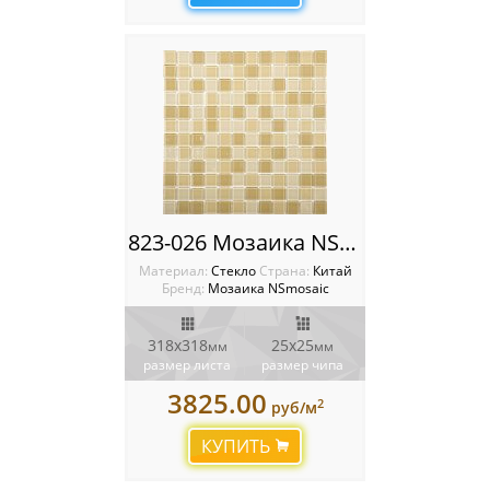
823-026 Мозаика NSmosaic
Материал:
Стекло
Cтрана:
Китай
Бренд:
Мозаика NSmosaic
318x318
25х25
мм
мм
размер листа
размер чипа
3825.00
2
руб/м
КУПИТЬ