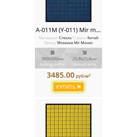
A-011M (Y-011) Mir mosaic
Материал:
Стекло
Cтрана:
Китай
Бренд:
Мозаика Mir Mosaic
300x300
25,8х25,8
мм
мм
размер листа
размер чипа
3485.00
2
руб/м
КУПИТЬ