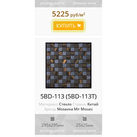
размер листа
размер чипа
5225
2
руб/м
КУПИТЬ
5BD-113 (5BD-113T)
Материал:
Стекло
Cтрана:
Китай
Бренд:
Мозаика Mir Mosaic
295x295
25х25
мм
мм
размер листа
размер чипа