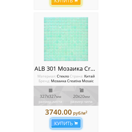
КУПИТЬ
ALB 301 Мозаика Creativa mosaic Alba
Материал:
Стекло
Cтрана:
Китай
Бренд:
Мозаика Creativa Mosaic
327х327
20х20
мм
мм
размер листа
размер чипа
3740.00
2
руб/м
КУПИТЬ