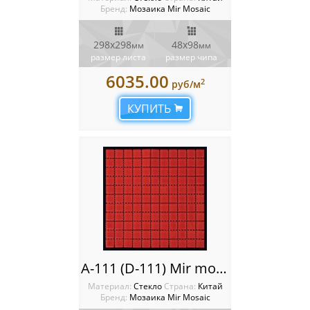
Бренд:
Мозаика Mir Mosaic
298x298
48х98
мм
мм
размер листа
размер чипа
6035.00
2
руб/м
КУПИТЬ
A-111 (D-111) Mir mosaic
Материал:
Стекло
Cтрана:
Китай
Бренд:
Мозаика Mir Mosaic