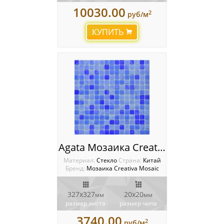
10030.00
2
руб/м
КУПИТЬ
Agata Мозаика Creativa mosaic Alba
Материал:
Стекло
Cтрана:
Китай
Бренд:
Мозаика Creativa Mosaic
327х327
20х20
мм
мм
размер листа
размер чипа
3740.00
2
руб/м