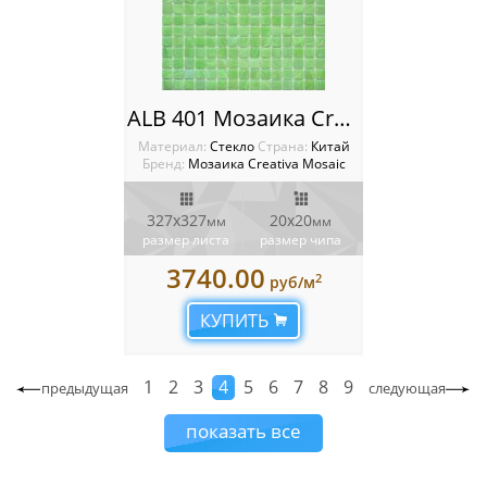
ALB 401 Мозаика Creativa mosaic Alba
Материал:
Стекло
Cтрана:
Китай
Бренд:
Мозаика Creativa Mosaic
327х327
20х20
мм
мм
размер листа
размер чипа
3740.00
2
руб/м
КУПИТЬ
1
2
3
4
5
6
7
8
9
предыдущая
следующая
показать все