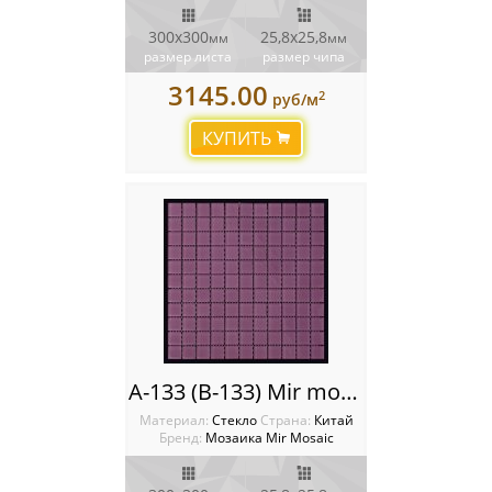
300x300
25,8х25,8
мм
мм
размер листа
размер чипа
3145.00
2
руб/м
КУПИТЬ
A-133 (B-133) Mir mosaic
Материал:
Стекло
Cтрана:
Китай
Бренд:
Мозаика Mir Mosaic