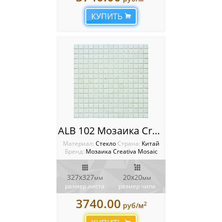
КУПИТЬ
ALB 102 Мозаика Creativa mosaic Alba
Материал:
Стекло
Cтрана:
Китай
Бренд:
Мозаика Creativa Mosaic
327х327
20х20
мм
мм
размер листа
размер чипа
3740.00
2
руб/м