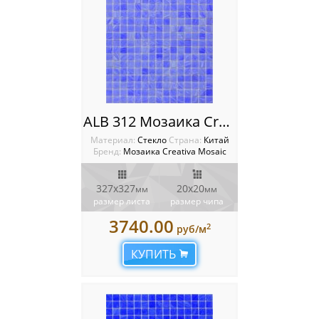
ALB 312 Мозаика Creativa mosaic Alba
Материал:
Стекло
Cтрана:
Китай
Бренд:
Мозаика Creativa Mosaic
327х327
20х20
мм
мм
размер листа
размер чипа
3740.00
2
руб/м
КУПИТЬ