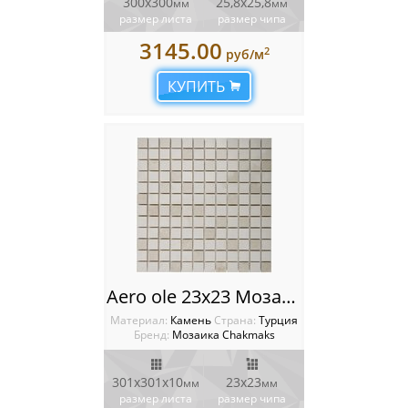
300x300
25,8х25,8
мм
мм
размер листа
размер чипа
3145.00
2
руб/м
КУПИТЬ
Aero ole 23x23 Мозаика Chakmaks
Материал:
Камень
Cтрана:
Турция
Бренд:
Мозаика Chakmaks
301х301х10
23х23
мм
мм
размер листа
размер чипа