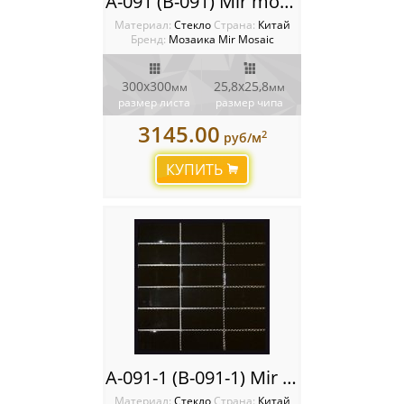
A-091 (B-091) Mir mosaic
Материал:
Стекло
Cтрана:
Китай
Бренд:
Мозаика Mir Mosaic
300x300
25,8х25,8
мм
мм
размер листа
размер чипа
3145.00
2
руб/м
КУПИТЬ
A-091-1 (B-091-1) Mir mosaic
Материал:
Стекло
Cтрана:
Китай