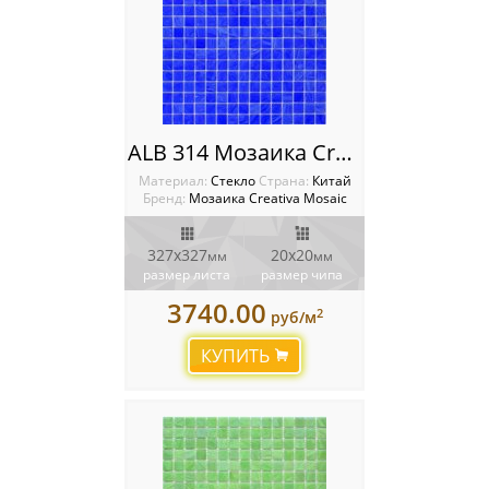
ALB 314 Мозаика Creativa mosaic Alba
Материал:
Стекло
Cтрана:
Китай
Бренд:
Мозаика Creativa Mosaic
327х327
20х20
мм
мм
размер листа
размер чипа
3740.00
2
руб/м
КУПИТЬ