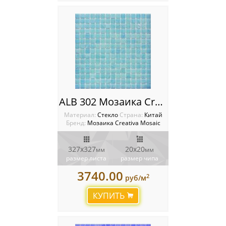
ALB 302 Мозаика Creativa mosaic Alba
Материал:
Стекло
Cтрана:
Китай
Бренд:
Мозаика Creativa Mosaic
327х327
20х20
мм
мм
размер листа
размер чипа
3740.00
2
руб/м
КУПИТЬ