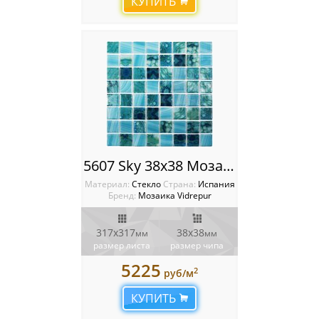
КУПИТЬ
5607 Sky 38x38 Мозаика Vidrepur Nature
Материал:
Стекло
Cтрана:
Испания
Бренд:
Мозаика Vidrepur
317х317
38х38
мм
мм
размер листа
размер чипа
5225
2
руб/м
КУПИТЬ