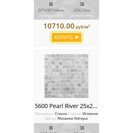
301х301х4
23х23
мм
мм
размер листа
размер чипа
10710.00
2
руб/м
КУПИТЬ
5600 Pearl River 25x25 Мозаика Vidrepur Nature
Материал:
Стекло
Cтрана:
Испания
Бренд:
Мозаика Vidrepur