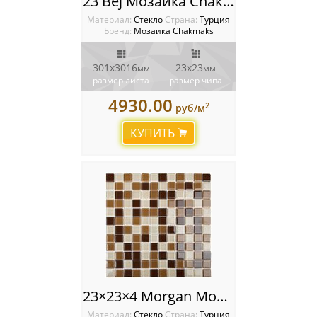
23 Bej Мозаика Chakmaks
Материал:
Стекло
Cтрана:
Турция
Бренд:
Мозаика Chakmaks
301х3016
23х23
мм
мм
размер листа
размер чипа
4930.00
2
руб/м
КУПИТЬ
23×23×4 Morgan Мозаика Chakmaks
Материал:
Стекло
Cтрана:
Турция