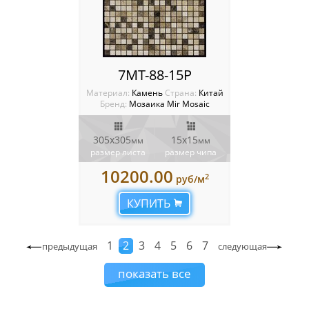
7MT-88-15P
Материал:
Камень
Cтрана:
Китай
Бренд:
Мозаика Mir Mosaic
305x305
15х15
мм
мм
размер листа
размер чипа
10200.00
2
руб/м
КУПИТЬ
1
2
3
4
5
6
7
предыдущая
следующая
показать все