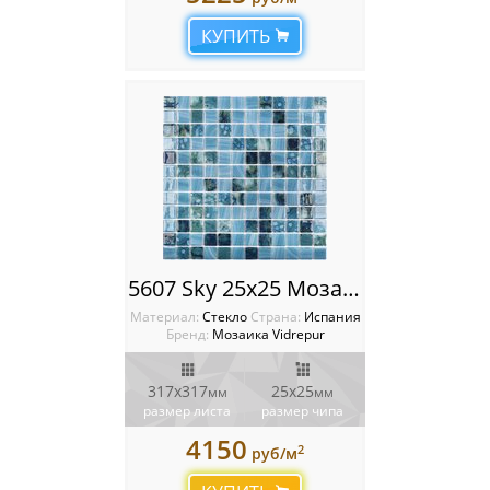
КУПИТЬ
5607 Sky 25x25 Мозаика Vidrepur Nature
Материал:
Стекло
Cтрана:
Испания
Бренд:
Мозаика Vidrepur
317х317
25х25
мм
мм
размер листа
размер чипа
4150
2
руб/м