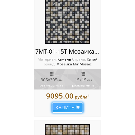
7MT-01-15T Мозаика Mir mosaic
Материал:
Камень
Cтрана:
Китай
Бренд:
Мозаика Mir Mosaic
305x305
15х15
мм
мм
размер листа
размер чипа
9095.00
2
руб/м
КУПИТЬ