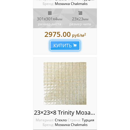
Бренд:
Мозаика Chakmaks
301х301х4
23х23
мм
мм
размер листа
размер чипа
2975.00
2
руб/м
КУПИТЬ
23×23×8 Trinity Мозаика Chakmaks
Материал:
Стекло
Cтрана:
Турция
Бренд:
Мозаика Chakmaks