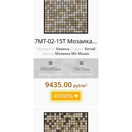
7MT-02-15T Мозаика Mir mosaic
Материал:
Камень
Cтрана:
Китай
Бренд:
Мозаика Mir Mosaic
305x305
15х15
мм
мм
размер листа
размер чипа
9435.00
2
руб/м
КУПИТЬ