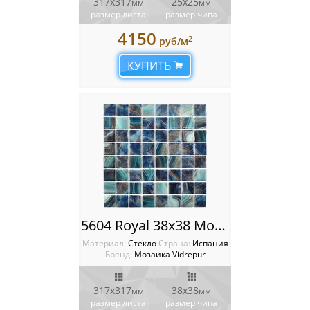
317х317
25x25
мм
мм
размер листа
размер чипа
4150
2
руб/м
КУПИТЬ
5604 Royal 38x38 Мозаика Vidrepur Nature
Материал:
Стекло
Cтрана:
Испания
Бренд:
Мозаика Vidrepur
317х317
38х38
мм
мм
размер листа
размер чипа