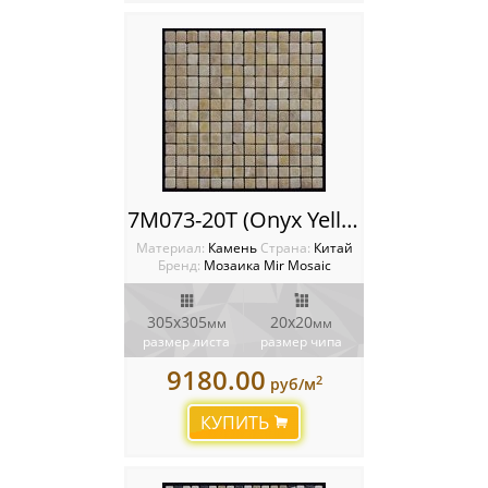
7M073-20T (Onyx Yellow) Мозаика Mir Mosaic
Материал:
Камень
Cтрана:
Китай
Бренд:
Мозаика Mir Mosaic
305x305
20х20
мм
мм
размер листа
размер чипа
9180.00
2
руб/м
КУПИТЬ