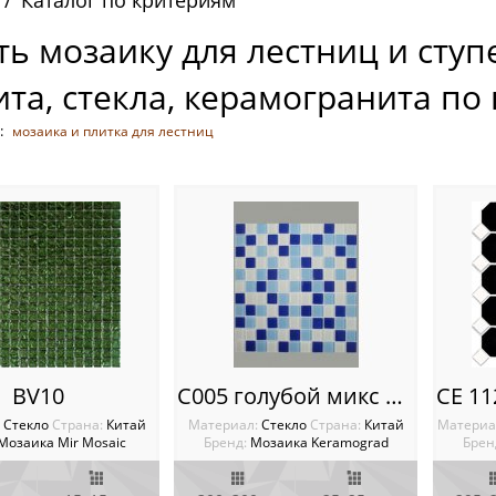
Каталог по критериям
ть мозаику для лестниц и ступ
ита, стекла, керамогранита по
:
мозаика и плитка для лестниц
BV10
C005 голубой микс Мозаика стеклянная
:
Стекло
Cтрана:
Китай
Материал:
Стекло
Cтрана:
Китай
Материа
Мозаика Mir Mosaic
Бренд:
Мозаика Keramograd
Брен