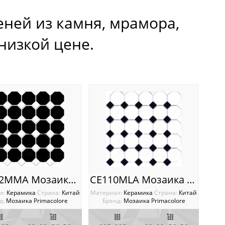
еней из камня, мрамора,
 низкой цене.
CE 112MMA Мозаика Primacolore Распродажа!!!!
CE110MLA Мозаика Primacolore
л:
Керамика
Cтрана:
Китай
Материал:
Керамика
Cтрана:
Китай
д:
Мозаика Primacolore
Бренд:
Мозаика Primacolore