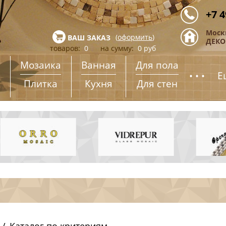
+7 4
Моск
(
оформить
)
ВАШ ЗАКАЗ
ДЕКОР
товаров:
0
на сумму:
0
руб
Мозаика
Ванная
Для пола
...
Е
Плитка
Кухня
Для стен