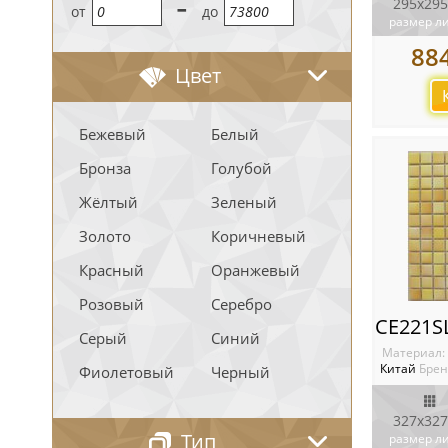
-
295х295
oт
до
размер л
88
Цвет
Бежевый
Белый
Бронза
Голубой
Жёлтый
Зеленый
Золото
Коричневый
Красный
Оранжевый
Розовый
Серебро
Серый
Синий
Материал:
Китай
Брен
Фиолетовый
Черный
327x327
Тип
размер л