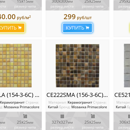
15х15
300х300
25х25
295x
мм
мм
мм
мм
иста
размер чипа
размер листа
размер чипа
размер
40.00
299
2
руб/м
руб/шт
КУПИТЬ
КУПИТЬ
CE221SLA (154-3-6C) Мозаика Primacolore
CE222SMA (156-3-6С) Мозаика Primacolore
Керамогранит
Cтрана:
Материал:
Керамогранит
Cтрана:
Матери
д:
Мозаика Primacolore
Китай
Бренд:
Мозаика Primacolore
Китай
Б
25x25
327x327
25x25
306x
мм
мм
мм
мм
иста
размер чипа
размер листа
размер чипа
размер