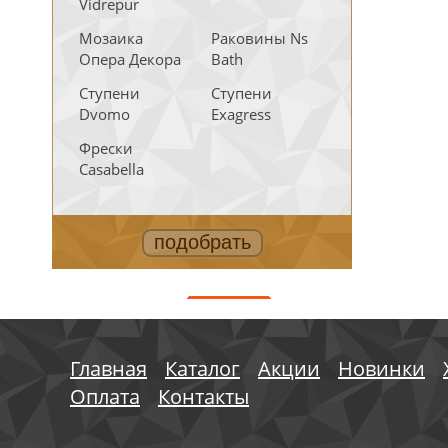
Vidrepur
Мозаика
Раковины Ns
Опера Декора
Bath
Ступени
Ступени
Dvomo
Exagress
Фрески
Casabella
АКЦИИ
Главная
Каталог
Акции
Новинки
Оплата
Контакты