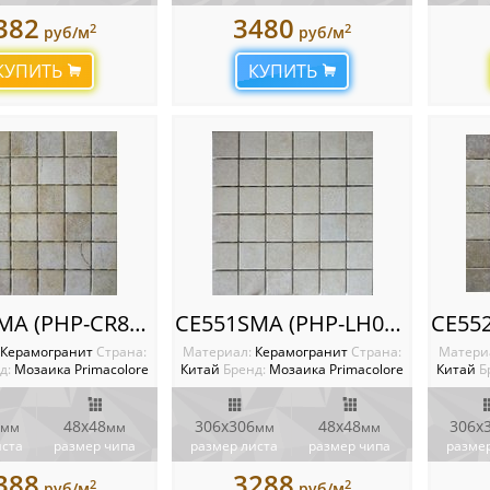
382
3480
2
2
руб/м
руб/м
КУПИТЬ
КУПИТЬ
CE541SMA (PHP-CR83) Мозаика Primacolore
CE551SMA (PHP-LH02) Мозаика Primacolore
Керамогранит
Cтрана:
Материал:
Керамогранит
Cтрана:
Матери
д:
Мозаика Primacolore
Китай
Бренд:
Мозаика Primacolore
Китай
Б
48x48
306x306
48x48
306x
мм
мм
мм
мм
иста
размер чипа
размер листа
размер чипа
размер
388
3288
2
2
руб/м
руб/м