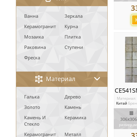
3
Ванна
Зеркала
Керамогранит
Курна
Мозаика
Плитка
Раковина
Ступени
Фреска
Материал
Галька
Дерево
Материал:
Китай
Брен
Золото
Камень
Камень И
Керамика
306x306
Стекло
размер л
3
Керамогранит
Металл