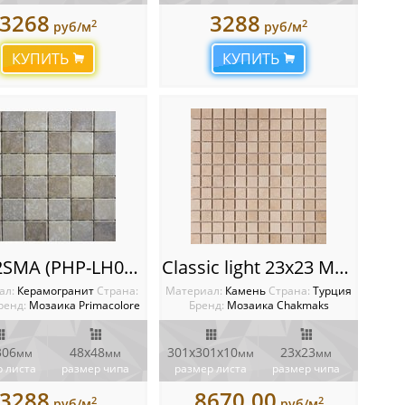
3268
3288
2
2
руб/м
руб/м
КУПИТЬ
КУПИТЬ
CE552SMA (PHP-LH01 Мозаика) Primacolore
Classic light 23x23 Мозаика Chakmaks
ал:
Керамогранит
Cтрана:
Материал:
Камень
Cтрана:
Турция
ренд:
Мозаика Primacolore
Бренд:
Мозаика Chakmaks
306
48x48
301х301х10
23х23
мм
мм
мм
мм
 листа
размер чипа
размер листа
размер чипа
3288
8670.00
2
2
руб/м
руб/м