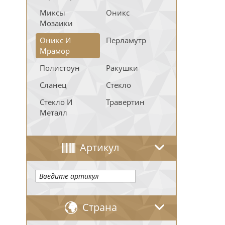
Миксы
Оникс
Мозаики
Оникс И
Перламутр
Мрамор
Полистоун
Ракушки
Сланец
Стекло
Стекло И
Травертин
Металл
Артикул
Страна