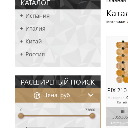
Главная
КАТАЛОГ
Ката
Испания
Материал:
Италия
Китай
Россия
РАСШИРЕНЫЙ ПОИСК
Цена, руб
Материал:
Китай
0
73800
305х305
размер л