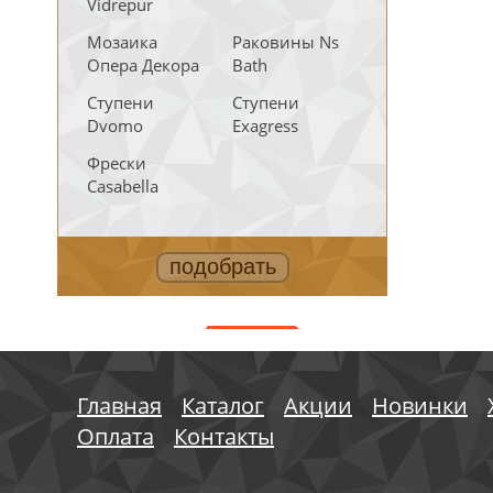
Vidrepur
Мозаика
Раковины Ns
Опера Декора
Bath
Ступени
Ступени
Dvomo
Exagress
Фрески
Casabella
АКЦИИ
Главная
Каталог
Акции
Новинки
Оплата
Контакты