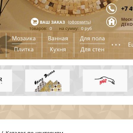
+7 4
Моск
(
оформить
)
ВАШ ЗАКАЗ
ДЕКОР
товаров:
0
на сумму:
0
руб
Мозаика
Ванная
Для пола
...
Е
Плитка
Кухня
Для стен