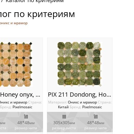
Каталог по критериям
лог по критериям
оникс и мрамор
PIX 210 Honey onyx, Dondong, чип 48x48 мм, сетка 305х305x8 мм, Полированная
PIX 211 Dondong, Honey onyx, чип 48x48 мм, сетка 305х305x8 мм, Полированная
Оникс и мрамор
Cтрана:
Материал:
Оникс и мрамор
Cтрана:
Бренд:
Pixelmosaic
Китай
Бренд:
Pixelmosaic
48*48
305х305
48*48
мм
мм
мм
мм
иста
размер чипа
размер листа
размер чипа